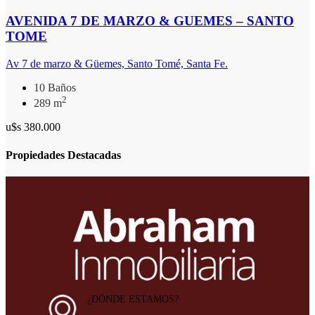
AVENIDA 7 DE MARZO & GUEMES – SANTO
TOME
Av 7 de marzo & Güemes, Santo Tomé, Santa Fe.
10 Baños
2
289 m
u$s 380.000
Propiedades Destacadas
¿DÓNDE ESTAMOS?