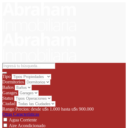
Tipo
Dormitorios
Baños
Garages
Status
Ciudad
Rango Precios:
desde
u$s 1.000
hasta
u$s 900.000
Otras Características
Agua Corriente
Aire Acondicionado