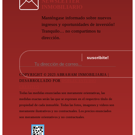
NEWSLETTER
INMOBILIARIO
Manténgase informado sobre nuevos
ingresos y oportunidades de inversión!
Tranquilo… no compartimos tu
dirección.
COPYRIGHT © 2023 ABRAHAM INMOBILIARIA |
DESARROLLADO POR
DOBLEC ESTUDIO
CREATIVO
Todas las medidas enunciadas son meramente orientativas, las
medidas exactas serán las que se expresen en el respectivo título de
propiedad de cada inmueble. Todas las fotos, imagenes y videos son
meramente ilustrativos y no contractuales. Los precios enunciados
son meramente orientativos y no contractuales.