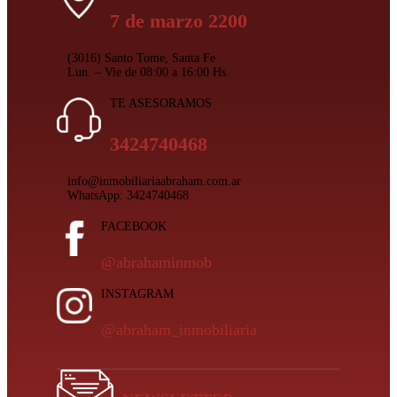
7 de marzo 2200
(3016) Santo Tome, Santa Fe
Lun. – Vie de 08:00 a 16:00 Hs.
TE ASESORAMOS
3424740468
info@inmobiliariaabraham.com.ar
WhatsApp: 3424740468
FACEBOOK
@abrahaminmob
INSTAGRAM
@abraham_inmobiliaria