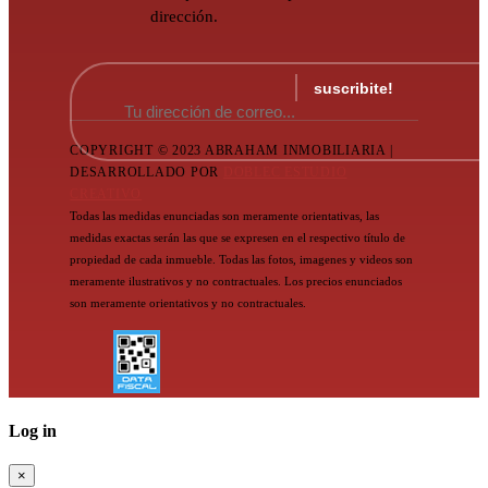
dirección.
COPYRIGHT © 2023 ABRAHAM INMOBILIARIA |
DESARROLLADO POR
DOBLEC ESTUDIO
CREATIVO
Todas las medidas enunciadas son meramente orientativas, las
medidas exactas serán las que se expresen en el respectivo título de
propiedad de cada inmueble. Todas las fotos, imagenes y videos son
meramente ilustrativos y no contractuales. Los precios enunciados
son meramente orientativos y no contractuales.
Log in
×