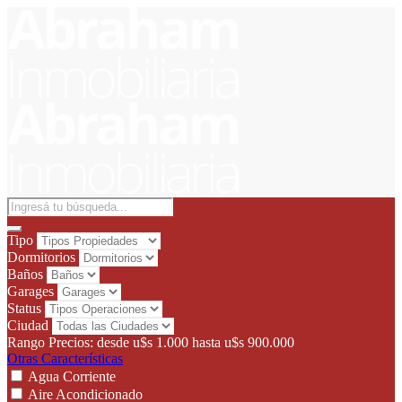
Tipo
Dormitorios
Baños
Garages
Status
Ciudad
Rango Precios:
desde
u$s 1.000
hasta
u$s 900.000
Otras Características
Agua Corriente
Aire Acondicionado