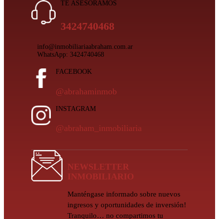
TE ASESORAMOS
3424740468
info@inmobiliariaabraham.com.ar
WhatsApp: 3424740468
FACEBOOK
@abrahaminmob
INSTAGRAM
@abraham_inmobiliaria
NEWSLETTER
INMOBILIARIO
Manténgase informado sobre nuevos
ingresos y oportunidades de inversión!
Tranquilo… no compartimos tu