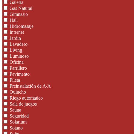
Galeria
Gas Natural
Gimnasio
Hall
Hidromasaje
Internet
Jardin
Lavadero
Living
Luminoso
Oficina
Parrillero
Pavimento
Pileta
Preinstalación de A/A
Quincho
Riego automático
Sala de juegos
Sauna
Seguridad
Solarium
Sotano
Suite