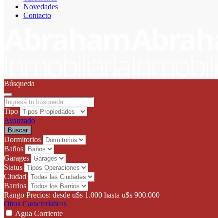
Novedades
Contacto
Búsqueda
Tipo
Avanzado
Buscar
Dormitorios
Baños
Garages
Status
Ciudad
Barrios
Rango Precios:
desde
u$s 1.000
hasta
u$s 900.000
Otras Características
Agua Corriente