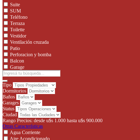
Suite
SUM
Teléfono
Terraza
Toilette
Vestidor
Ventilación cruzada
Patio
Perforacion y bomba
Balcon
Garage
Tipo
Dormitorios
Baños
Garages
Status
Ciudad
Rango Precios:
desde
u$s 1.000
hasta
u$s 900.000
Otras Características
Agua Corriente
Aire Acondicionado