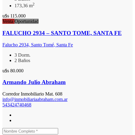
2
173,36 m
u$s 115.000
Venta
Oportunidad
FALUCHO 2934 – SANTO TOME, SANTA FE
Falucho 2934, Santo Tomé, Santa Fe
3 Dorm.
2 Baños
u$s 80.000
Armando Julio Abraham
Corredor Inmobiliario Mat. 608
info@inmobiliariaabraham.com.ar
543424740468