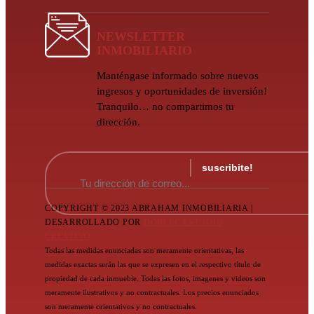
NEWSLETTER
INMOBILIARIO
Manténgase informado sobre nuevos
ingresos y oportunidades de inversión!
Tranquilo… no compartimos tu
dirección.
COPYRIGHT © 2023 ABRAHAM INMOBILIARIA |
DESARROLLADO POR
DOBLEC ESTUDIO
CREATIVO
Todas las medidas enunciadas son meramente orientativas, las
medidas exactas serán las que se expresen en el respectivo título de
propiedad de cada inmueble. Todas las fotos, imagenes y videos son
meramente ilustrativos y no contractuales. Los precios enunciados
son meramente orientativos y no contractuales.