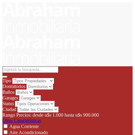
Tipo
Dormitorios
Baños
Garages
Status
Ciudad
Rango Precios:
desde
u$s 1.000
hasta
u$s 900.000
Otras Características
Agua Corriente
Aire Acondicionado