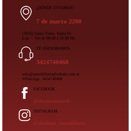
¿DÓNDE ESTAMOS?
7 de marzo 2200
(3016) Santo Tome, Santa Fe
Lun. – Vie de 08:00 a 16:00 Hs.
TE ASESORAMOS
3424740468
info@inmobiliariaabraham.com.ar
WhatsApp: 3424740468
FACEBOOK
@abrahaminmob
INSTAGRAM
@abraham_inmobiliaria